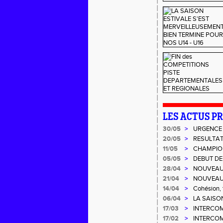
LES ACTUS P
30/05
>
URGENCE 
20/05
>
RESULTAT
11/05
>
CHAMPIO
05/05
>
DEBUT DE
28/04
>
NOUVEAU
21/04
>
NOUVEAU
14/04
>
Cohésion, t
06/04
>
LA SAISO
LA.
17/03
>
INTERCOMI
17/02
>
INTERCOM