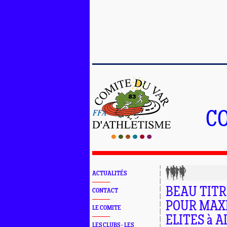
C
ACTUALITÉS
BEAU TITR
CONTACT
POUR MAXI
LE COMITE
ELITES à A
LES CLUBS - LES