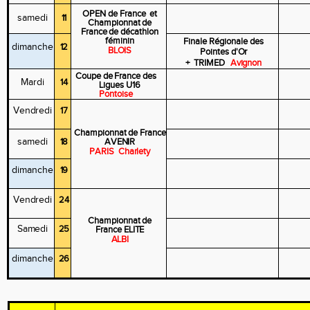
OPEN de France
et
samedi
11
Championnat
de
France
de décathlon
féminin
Finale
Régionale
des
dimanche
12
BLOIS
Pointes
d'Or
+
TRIMED
Avignon
Coupe
de
France
des
Mardi
14
Ligues U16
Pontoise
Vendredi
17
Championnat
de
France
samedi
18
AVENIR
PARIS
Charlety
dimanche
19
Vendredi
24
Championnat
de
Samedi
25
France
ELITE
ALBI
dimanche
26