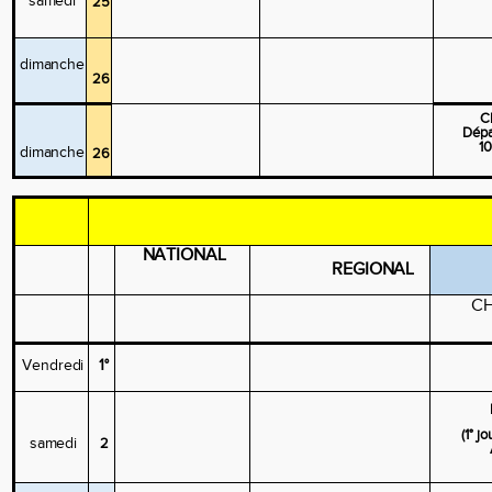
samedi
25
dimanche
26
C
Dépa
1
dimanche
26
NATIONAL
REGIONAL
C
Vendredi
1°
(1° j
samedi
2