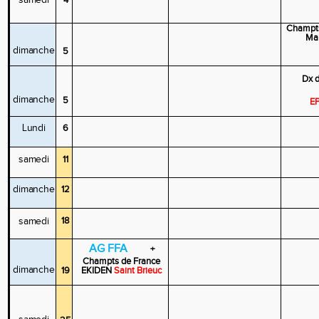
4
Champt
Ma
dimanche
5
Dx 
dimanche
5
E
Lundi
6
samedi
11
dimanche
12
samedi
18
AG
FFA
+
Champts
de
France
dimanche
EKIDEN
Saint Brieuc
19