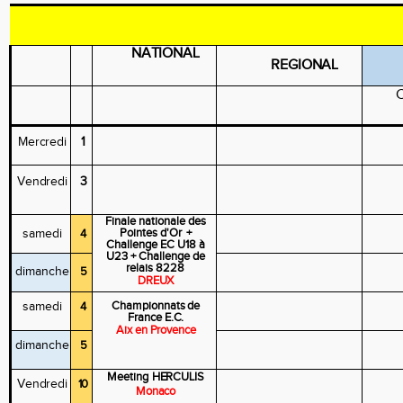
NATIONAL
REGIONAL
Mercredi
1
Vendredi
3
Finale
nationale
des
samedi
Pointes d'Or
+
4
Challenge
EC
U18
à
U23
+ Challenge de
relais 8228
dimanche
5
DREUX
Championnats
de
samedi
4
France
E.C.
Aix en
Provence
dimanche
5
Meeting
HERCULIS
Vendredi
10
Monaco