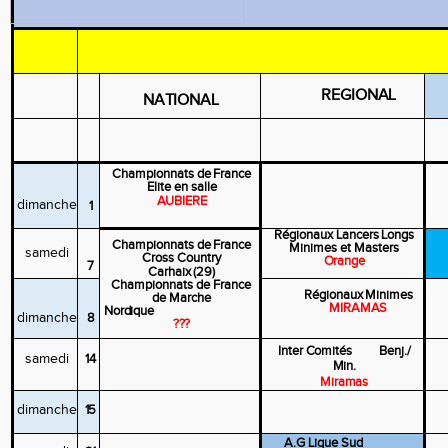
REGIONAL
NATIONAL
Championnats
de
France
Elite en salle
AUBIERE
dimanche
1
Régionaux
Lancers
Longs
Championnats
de
France
Minimes et Masters
samedi
Cross Country
Orange
7
Carhaix
(29)
Championnats de France
Régionaux
Minimes
de Marche
MIRAMAS
Nordique
dimanche
8
???
Inter
Comités
Benj./
samedi
14
Min.
Miramas
dimanche
15
A.G
Ligue
Sud