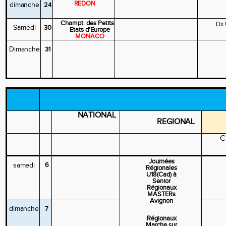
REDON
dimanche
24
Champt.
des
Petits
Dx 
Samedi
30
Etats d'Europe
MONACO
Dimanche
31
NATIONAL
REGIONAL
C
Journées
samedi
6
Régionales
U18(Cad) à
Senior
Régionaux
MASTERs
Avignon
dimanche
7
Régionaux
Marche sur