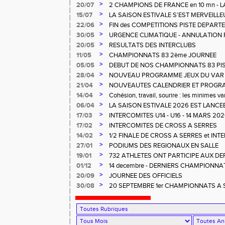
CHARNOIS aux ELITES à ALBI
>
20/07
2 CHAMPIONS DE FRANCE en 10 mn - L
MERVEILLEUSEMENT BIEN
>
15/07
LA SAISON ESTIVALE S'EST MERVEILL
POUR NOS U14 - U16
>
22/06
FIN des COMPETITIONS PISTE DEPART
REGIONALES
>
30/05
URGENCE CLIMATIQUE - ANNULATION 
>
20/05
RESULTATS DES INTERCLUBS
>
11/05
CHAMPIONNATS 83 2ème JOURNEE
>
05/05
DEBUT DE NOS CHAMPIONNATS 83 PI
>
28/04
NOUVEAU PROGRAMME JEUX DU VAR
>
21/04
NOUVEAUTES CALENDRIER ET PROG
>
14/04
Cohésion, travail, sourire : les minimes va
>
06/04
LA SAISON ESTIVALE 2026 EST LANCEE
LA.
>
17/03
INTERCOMITES U14 - U16 - 14 MARS 2
>
17/02
INTERCOMITES DE CROSS A SERRES
>
14/02
1/2 FINALE DE CROSS A SERRES et IN
>
27/01
PODIUMS DES REGIONAUX EN SALLE
>
19/01
732 ATHLETES ONT PARTICIPE AUX D
CROSS à LA CRAU
>
01/12
14 decembre - DERNIERS CHAMPIONNA
>
20/09
JOURNEE DES OFFICIELS
>
30/08
20 SEPTEMBRE 1er CHAMPIONNATS A SO
RENCONTRE OFFICIELS A LA FARLEDE