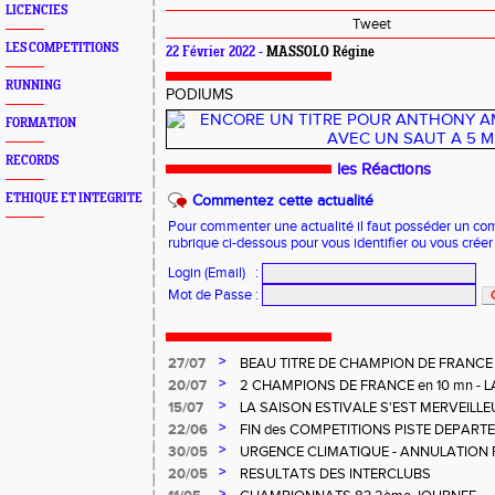
LICENCIES
Tweet
LES COMPETITIONS
22 Février 2022 -
MASSOLO Régine
RUNNING
PODIUMS
FORMATION
RECORDS
les Réactions
ETHIQUE ET INTEGRITE
Commentez cette actualité
Pour commenter une actualité il faut posséder un compt
rubrique ci-dessous pour vous identifier ou vous crée
Login (Email)
:
Mot de Passe
:
>
27/07
BEAU TITRE DE CHAMPION DE FRANCE
CHARNOIS aux ELITES à ALBI
>
20/07
2 CHAMPIONS DE FRANCE en 10 mn - L
MERVEILLEUSEMENT BIEN
>
15/07
LA SAISON ESTIVALE S'EST MERVEILL
POUR NOS U14 - U16
>
22/06
FIN des COMPETITIONS PISTE DEPART
REGIONALES
>
30/05
URGENCE CLIMATIQUE - ANNULATION 
>
20/05
RESULTATS DES INTERCLUBS
>