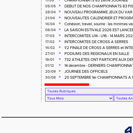
11/05
CHAMPIONNATS 83 2ème JOURNEE
>
05/05
DEBUT DE NOS CHAMPIONNATS 83 PI
>
28/04
NOUVEAU PROGRAMME JEUX DU VAR
>
21/04
NOUVEAUTES CALENDRIER ET PROG
>
14/04
Cohésion, travail, sourire : les minimes va
>
06/04
LA SAISON ESTIVALE 2026 EST LANCEE
LA.
>
17/03
INTERCOMITES U14 - U16 - 14 MARS 2
>
17/02
INTERCOMITES DE CROSS A SERRES
>
14/02
1/2 FINALE DE CROSS A SERRES et IN
>
27/01
PODIUMS DES REGIONAUX EN SALLE
>
19/01
732 ATHLETES ONT PARTICIPE AUX D
CROSS à LA CRAU
>
01/12
14 decembre - DERNIERS CHAMPIONNA
>
20/09
JOURNEE DES OFFICIELS
>
30/08
20 SEPTEMBRE 1er CHAMPIONNATS A SO
RENCONTRE OFFICIELS A LA FARLEDE