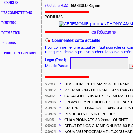
LICENCIES
9 Octobre 2022 -
MASSOLO Régine
LES COMPETITIONS
PODIUMS
RUNNING
les Réactions
FORMATION
Commentez cette actualité
RECORDS
Pour commenter une actualité il faut posséder un compt
rubrique ci-dessous pour vous identifier ou vous crée
ETHIQUE ET INTEGRITE
Login (Email)
:
Mot de Passe
:
>
27/07
BEAU TITRE DE CHAMPION DE FRANCE
CHARNOIS aux ELITES à ALBI
>
20/07
2 CHAMPIONS DE FRANCE en 10 mn - L
MERVEILLEUSEMENT BIEN
>
15/07
LA SAISON ESTIVALE S'EST MERVEILL
POUR NOS U14 - U16
>
22/06
FIN des COMPETITIONS PISTE DEPART
REGIONALES
>
30/05
URGENCE CLIMATIQUE - ANNULATION 
>
20/05
RESULTATS DES INTERCLUBS
>
11/05
CHAMPIONNATS 83 2ème JOURNEE
>
05/05
DEBUT DE NOS CHAMPIONNATS 83 PI
>
28/04
NOUVEAU PROGRAMME JEUX DU VAR