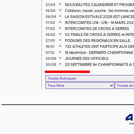
>
21/04
NOUVEAUTES CALENDRIER ET PROG
>
14/04
Cohésion, travail, sourire : les minimes va
>
06/04
LA SAISON ESTIVALE 2026 EST LANCEE
LA.
>
17/03
INTERCOMITES U14 - U16 - 14 MARS 2
>
17/02
INTERCOMITES DE CROSS A SERRES
>
14/02
1/2 FINALE DE CROSS A SERRES et IN
>
27/01
PODIUMS DES REGIONAUX EN SALLE
>
19/01
732 ATHLETES ONT PARTICIPE AUX D
CROSS à LA CRAU
>
01/12
14 decembre - DERNIERS CHAMPIONNA
>
20/09
JOURNEE DES OFFICIELS
>
30/08
20 SEPTEMBRE 1er CHAMPIONNATS A SO
RENCONTRE OFFICIELS A LA FARLEDE