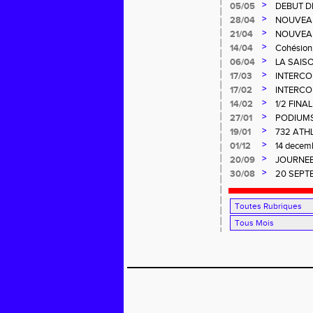
>
05/05
DEBUT D
>
28/04
NOUVEA
>
21/04
NOUVEA
>
14/04
Cohésion, 
>
06/04
LA SAISO
LA.
>
17/03
INTERCOM
>
17/02
INTERCO
>
14/02
1/2 FINA
>
27/01
PODIUMS
>
19/01
732 ATH
CROSS à
>
01/12
14 dece
>
20/09
JOURNEE
>
30/08
20 SEPTE
RENCONT