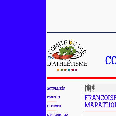
C
ACTUALITÉS
FRANCOISE
CONTACT
MARATHO
LE COMITE
LES CLUBS - LES