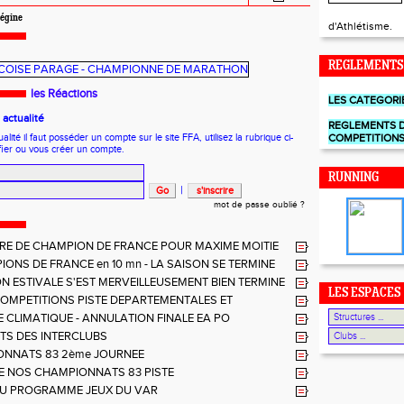
égine
d'Athlétisme.
REGLEMENTS
les Réactions
LES CATEGORI
actualité
REGLEMENTS 
ité il faut posséder un compte sur le site FFA, utilisez la rubrique ci-
COMPETITION
fier ou vous créer un compte.
RUNNING
|
mot de passe oublié ?
TRE DE CHAMPION DE FRANCE POUR MAXIME MOITIE
 aux ELITES à ALBI
IONS DE FRANCE en 10 mn - LA SAISON SE TERMINE
LEUSEMENT BIEN
ON ESTIVALE S'EST MERVEILLEUSEMENT BIEN TERMINE
LES ESPACES
 U14 - U16
 COMPETITIONS PISTE DEPARTEMENTALES ET
LES
 CLIMATIQUE - ANNULATION FINALE EA PO
TS DES INTERCLUBS
NNATS 83 2ème JOURNEE
E NOS CHAMPIONNATS 83 PISTE
U PROGRAMME JEUX DU VAR