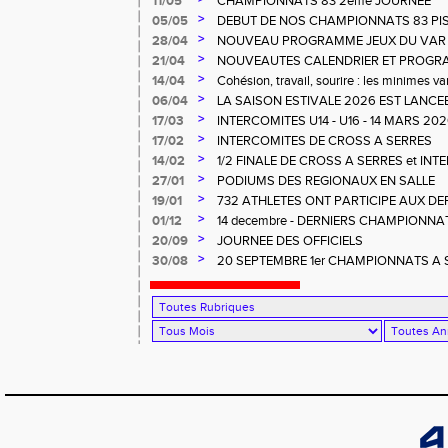
11/05
CHAMPIONNATS 83 2ème JOURNEE
>
05/05
DEBUT DE NOS CHAMPIONNATS 83 PI
>
28/04
NOUVEAU PROGRAMME JEUX DU VAR
>
21/04
NOUVEAUTES CALENDRIER ET PROG
>
14/04
Cohésion, travail, sourire : les minimes va
>
06/04
LA SAISON ESTIVALE 2026 EST LANCEE
LA.
>
17/03
INTERCOMITES U14 - U16 - 14 MARS 2
>
17/02
INTERCOMITES DE CROSS A SERRES
>
14/02
1/2 FINALE DE CROSS A SERRES et IN
>
27/01
PODIUMS DES REGIONAUX EN SALLE
>
19/01
732 ATHLETES ONT PARTICIPE AUX D
CROSS à LA CRAU
>
01/12
14 decembre - DERNIERS CHAMPIONNA
>
20/09
JOURNEE DES OFFICIELS
>
30/08
20 SEPTEMBRE 1er CHAMPIONNATS A SO
RENCONTRE OFFICIELS A LA FARLEDE