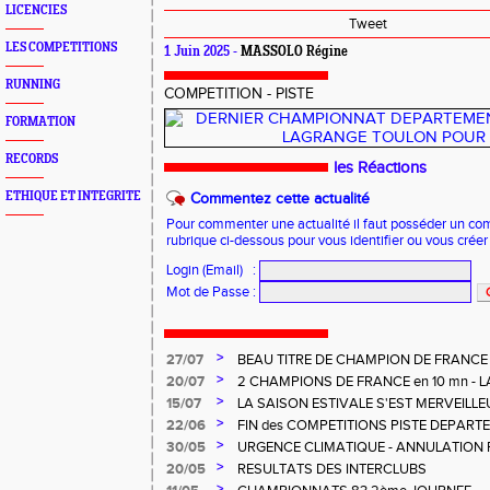
LICENCIES
Tweet
LES COMPETITIONS
1 Juin 2025 -
MASSOLO Régine
RUNNING
COMPETITION - PISTE
FORMATION
RECORDS
les Réactions
ETHIQUE ET INTEGRITE
Commentez cette actualité
Pour commenter une actualité il faut posséder un compt
rubrique ci-dessous pour vous identifier ou vous crée
Login (Email)
:
Mot de Passe
:
>
27/07
BEAU TITRE DE CHAMPION DE FRANCE
CHARNOIS aux ELITES à ALBI
>
20/07
2 CHAMPIONS DE FRANCE en 10 mn - L
MERVEILLEUSEMENT BIEN
>
15/07
LA SAISON ESTIVALE S'EST MERVEILL
POUR NOS U14 - U16
>
22/06
FIN des COMPETITIONS PISTE DEPART
REGIONALES
>
30/05
URGENCE CLIMATIQUE - ANNULATION 
>
20/05
RESULTATS DES INTERCLUBS
>