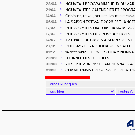
>
28/04
NOUVEAU PROGRAMME JEUX DU VAR
>
21/04
NOUVEAUTES CALENDRIER ET PROG
>
14/04
Cohésion, travail, sourire : les minimes va
>
06/04
LA SAISON ESTIVALE 2026 EST LANCEE
LA.
>
17/03
INTERCOMITES U14 - U16 - 14 MARS 2
>
17/02
INTERCOMITES DE CROSS A SERRES
>
14/02
1/2 FINALE DE CROSS A SERRES et IN
>
27/01
PODIUMS DES REGIONAUX EN SALLE
>
01/12
14 decembre - DERNIERS CHAMPIONNA
>
20/09
JOURNEE DES OFFICIELS
>
30/08
20 SEPTEMBRE 1er CHAMPIONNATS A SO
RENCONTRE OFFICIELS A LA FARLEDE
>
01/08
CHAMPIONNAT REGIONAL DE RELAI C
LA SEYNE) - 23 NOVEMBRE