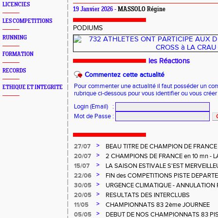
LICENCIES
19 Janvier 2026 -
MASSOLO Régine
LES COMPETITIONS
PODIUMS
RUNNING
FORMATION
les Réactions
RECORDS
Commentez cette actualité
Pour commenter une actualité il faut posséder un compt
ETHIQUE ET INTEGRITE
rubrique ci-dessous pour vous identifier ou vous crée
Login (Email)
:
Mot de Passe
:
>
27/07
BEAU TITRE DE CHAMPION DE FRANCE
CHARNOIS aux ELITES à ALBI
>
20/07
2 CHAMPIONS DE FRANCE en 10 mn - L
MERVEILLEUSEMENT BIEN
>
15/07
LA SAISON ESTIVALE S'EST MERVEILL
POUR NOS U14 - U16
>
22/06
FIN des COMPETITIONS PISTE DEPART
REGIONALES
>
30/05
URGENCE CLIMATIQUE - ANNULATION 
>
20/05
RESULTATS DES INTERCLUBS
>
11/05
CHAMPIONNATS 83 2ème JOURNEE
>
05/05
DEBUT DE NOS CHAMPIONNATS 83 PI