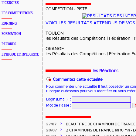
LICENCIES
COMPETITION - PISTE
LES COMPETITIONS
VOICI LES RESULTATS ATTENDUS DE VOS
RUNNING
TOULON
FORMATION
les Résultats des Compétitions | Fédération F
RECORDS
ORANGE
les Résultats des Compétitions | Fédération F
ETHIQUE ET INTEGRITE
les Réactions
Commentez cette actualité
Pour commenter une actualité il faut posséder un compt
rubrique ci-dessous pour vous identifier ou vous crée
Login (Email)
:
Mot de Passe
:
>
27/07
BEAU TITRE DE CHAMPION DE FRANCE
CHARNOIS aux ELITES à ALBI
>
20/07
2 CHAMPIONS DE FRANCE en 10 mn - L
MERVEILLEUSEMENT BIEN
>