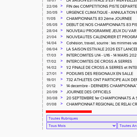
15/07
LA SAISON ESTIVALE S'EST MERVEILL
POUR NOS U14 - U16
>
22/06
FIN des COMPETITIONS PISTE DEPART
REGIONALES
>
30/05
URGENCE CLIMATIQUE - ANNULATION 
>
11/05
CHAMPIONNATS 83 2ème JOURNEE
>
05/05
DEBUT DE NOS CHAMPIONNATS 83 PI
>
28/04
NOUVEAU PROGRAMME JEUX DU VAR
>
21/04
NOUVEAUTES CALENDRIER ET PROG
>
14/04
Cohésion, travail, sourire : les minimes va
>
06/04
LA SAISON ESTIVALE 2026 EST LANCEE
LA.
>
17/03
INTERCOMITES U14 - U16 - 14 MARS 2
>
17/02
INTERCOMITES DE CROSS A SERRES
>
14/02
1/2 FINALE DE CROSS A SERRES et IN
>
27/01
PODIUMS DES REGIONAUX EN SALLE
>
19/01
732 ATHLETES ONT PARTICIPE AUX D
CROSS à LA CRAU
>
01/12
14 decembre - DERNIERS CHAMPIONNA
>
20/09
JOURNEE DES OFFICIELS
>
30/08
20 SEPTEMBRE 1er CHAMPIONNATS A SO
RENCONTRE OFFICIELS A LA FARLEDE
>
01/08
CHAMPIONNAT REGIONAL DE RELAI C
LA SEYNE) - 23 NOVEMBRE