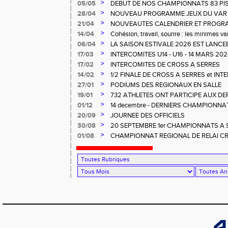
>
05/05
DEBUT DE NOS CHAMPIONNATS 83 PI
>
28/04
NOUVEAU PROGRAMME JEUX DU VAR
>
21/04
NOUVEAUTES CALENDRIER ET PROG
>
14/04
Cohésion, travail, sourire : les minimes va
>
06/04
LA SAISON ESTIVALE 2026 EST LANCEE
LA.
>
17/03
INTERCOMITES U14 - U16 - 14 MARS 2
>
17/02
INTERCOMITES DE CROSS A SERRES
>
14/02
1/2 FINALE DE CROSS A SERRES et IN
>
27/01
PODIUMS DES REGIONAUX EN SALLE
>
19/01
732 ATHLETES ONT PARTICIPE AUX D
CROSS à LA CRAU
>
01/12
14 decembre - DERNIERS CHAMPIONNA
>
20/09
JOURNEE DES OFFICIELS
>
30/08
20 SEPTEMBRE 1er CHAMPIONNATS A SO
RENCONTRE OFFICIELS A LA FARLEDE
>
01/08
CHAMPIONNAT REGIONAL DE RELAI C
LA SEYNE) - 23 NOVEMBRE