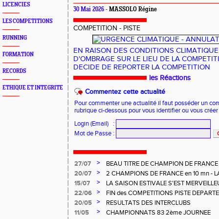
LICENCIES
30 Mai 2026 -
MASSOLO Régine
LES COMPETITIONS
COMPETITION - PISTE
RUNNING
EN RAISON DES CONDITIONS CLIMATIQUE
FORMATION
D'OMBRAGE SUR LE LIEU DE LA COMPETI
DECIDE DE REPORTER LA COMPETITION
RECORDS
les Réactions
ETHIQUE ET INTEGRITE
Commentez cette actualité
Pour commenter une actualité il faut posséder un compt
rubrique ci-dessous pour vous identifier ou vous crée
Login (Email)
:
Mot de Passe
:
>
27/07
BEAU TITRE DE CHAMPION DE FRANCE
CHARNOIS aux ELITES à ALBI
>
20/07
2 CHAMPIONS DE FRANCE en 10 mn - L
MERVEILLEUSEMENT BIEN
>
15/07
LA SAISON ESTIVALE S'EST MERVEILL
POUR NOS U14 - U16
>
22/06
FIN des COMPETITIONS PISTE DEPART
REGIONALES
>
20/05
RESULTATS DES INTERCLUBS
>
11/05
CHAMPIONNATS 83 2ème JOURNEE