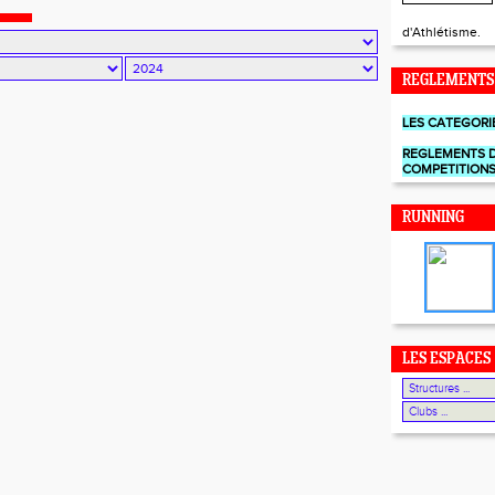
 ONT ECHOUE AU PIED DU PODIUM
d'Athlétisme.
REGLEMENTS
LES CATEGORI
REGLEMENTS 
COMPETITION
RUNNING
LES ESPACES