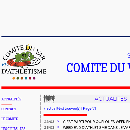
COMITE DU 
ACTUALITÉS
ACTUALITÉS
7 actualité(s) trouvée(s) | Page 1/1
CONTACT
LE COMITE
>
28/03
C'EST PARTI POUR QUELQUES WEEK E
PISTES VAROISES
>
25/03
WEED END D'ATHLETISME DANS LE VA
LES CLUBS - LES