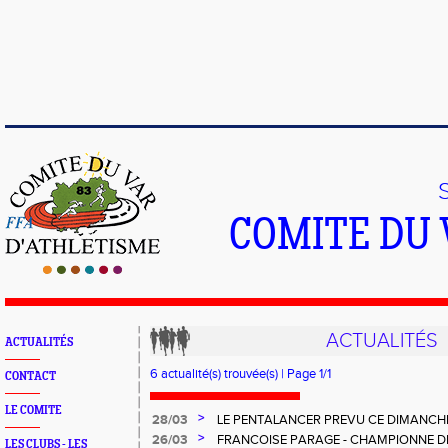
COMITE DU 
ACTUALITÉS
ACTUALITÉS
6 actualité(s) trouvée(s) | Page 1/1
CONTACT
LE COMITE
>
28/03
LE PENTALANCER PREVU CE DIMANCHE
ANNULE DU FAIT DE PREVISION METEO
>
26/03
FRANCOISE PARAGE - CHAMPIONNE 
LES CLUBS - LES