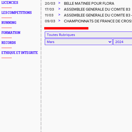
EST REPORTE AU DIMANCHE 21 AVRIL
>
LICENCIES
20/03
BELLE MATINEE POUR FLORA
>
17/03
ASSEMBLEE GENERALE DU COMITE 83
LES COMPETITIONS
>
11/03
ASSEMBLEE GENERALE DU COMITE 83 -
FOURS LES PLAGES
>
09/03
CHAMPIONNATS DE FRANCE DE CROS
RUNNING
FORMATION
RECORDS
ETHIQUE ET INTEGRITE