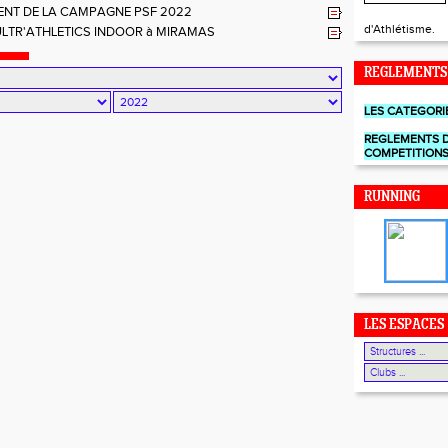
SE
NT DE LA CAMPAGNE PSF 2022
d'Athlétisme.
LTR'ATHLETICS INDOOR à MIRAMAS
REGLEMENTS
LES CATEGORI
REGLEMENTS 
COMPETITION
RUNNING
LES ESPACES