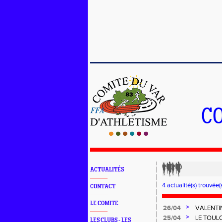
C
ACTUALITÉS
4 actualité(s) trouvée(s
CONTACT
LE COMITE
>
26/04
VALENTI
>
25/04
LE TOUL
LES CLUBS - LES